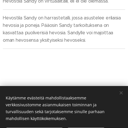
Hevostila Sandy on virtuaalitalli, eli ei ole olemassa.
Hevostila Sandy on harrastetalli, jossa asustelee erilaisia
hevosia ja poneja. Pääosin Sandy tarkoituksena on
kasvattaa puoliverisiä hevosia. Sandylle voi majoittaa
oman hevosensa yksityiseksi hevoseksi.
Käytämme evästeitä mahdollistaaksemme
verkkosivustomme asianmukaisen toiminnan ja
turvallisuuden sekä tarjotaksemme sinulle parhaan
mahdollisen käyttökokemuksen.
© 2024 Virtuaalinen talli. Kaikki oikeudet pidätetään.